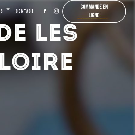
Commande en
rs
Contact
ligne
de Les
Loire