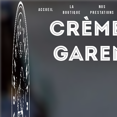
Panneau de gestion des cookies
La
Nos
Accueil
boutique
prestations
crème
Gare