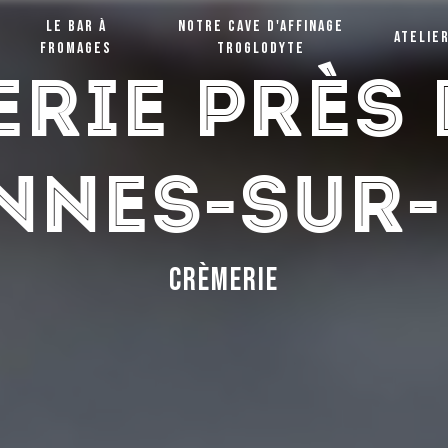
Le bar à
Notre cave d'affinage
Atelie
fromages
troglodyte
rie près 
nnes-sur-
crèmerie